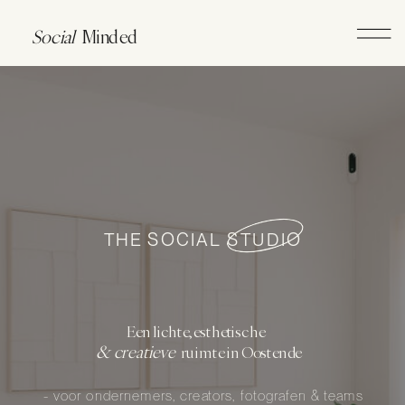
Social
Minded
THE SOCIAL STUDIO
Een lichte, esthetische
& creatieve
ruimte in Oostende
- voor ondernemers, creators, fotografen & teams